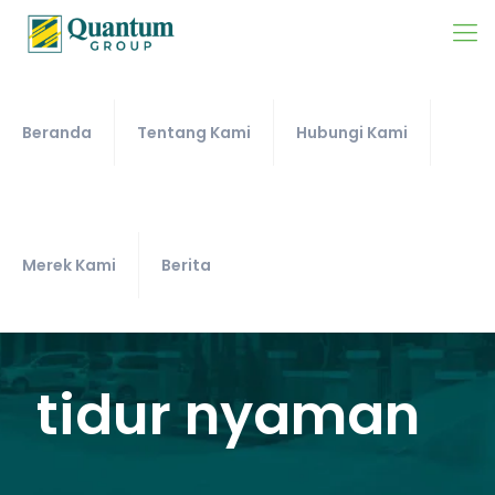
Beranda
Tentang Kami
Hubungi Kami
Merek Kami
Berita
tidur nyaman