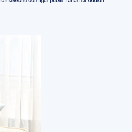
ah selebriti dan figur publik Tanah Air adalah