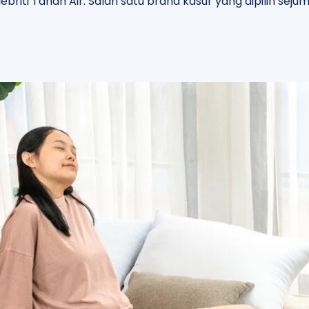
riti Tanah Air. Salah satu brand kasur yang dipilih sejuml