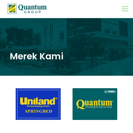
Merek Kami