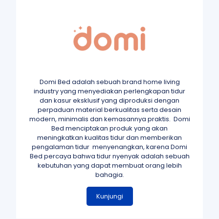
Domi Bed adalah sebuah brand home living
industry yang menyediakan perlengkapan tidur
dan kasur eksklusif yang diproduksi dengan
perpaduan material berkualitas serta desain
modern, minimalis dan kemasannya praktis. Domi
Bed menciptakan produk yang akan
meningkatkan kualitas tidur dan memberikan
pengalaman tidur menyenangkan, karena Domi
Bed percaya bahwa tidur nyenyak adalah sebuah
kebutuhan yang dapat membuat orang lebih
bahagia.
Kunjungi