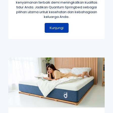
kenyamanan terbaik demi meningkatkan kualitas
tidur Anda. Jadikan Quantum Springbed sebagai
pilihan utama untuk kesehatan dan kebahagiaan
keluarga Anda.
Kunjungi