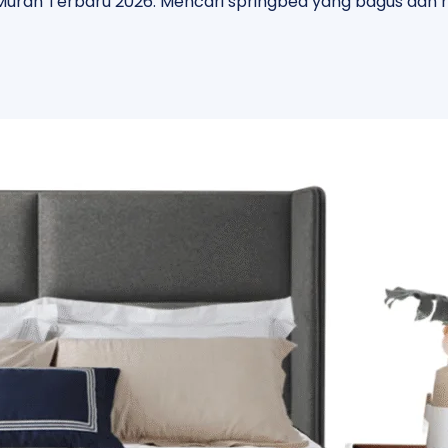
urah Terbaru 2026. Mencari springbed yang bagus dan 