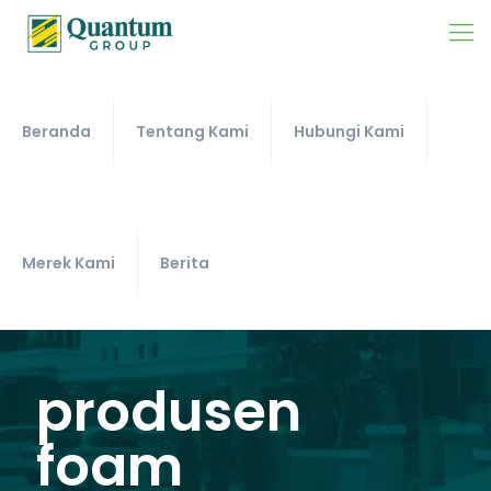
Beranda
Tentang Kami
Hubungi Kami
Merek Kami
Berita
produsen
foam