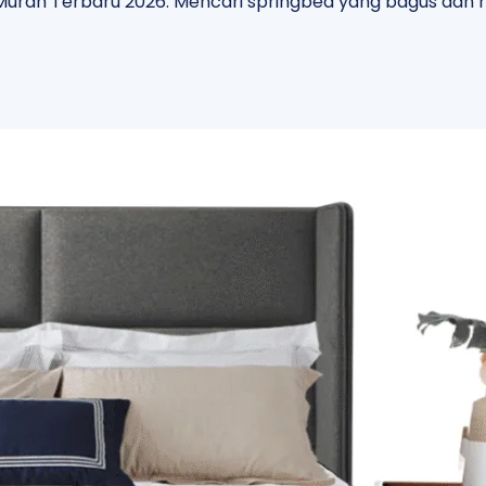
urah Terbaru 2026. Mencari springbed yang bagus dan 