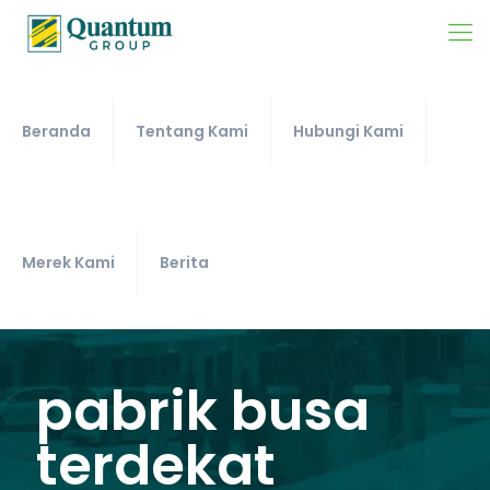
Beranda
Tentang Kami
Hubungi Kami
Merek Kami
Berita
pabrik busa
terdekat