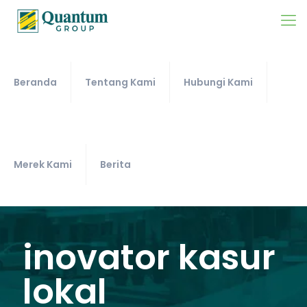
Beranda
Tentang Kami
Hubungi Kami
Merek Kami
Berita
inovator kasur
lokal