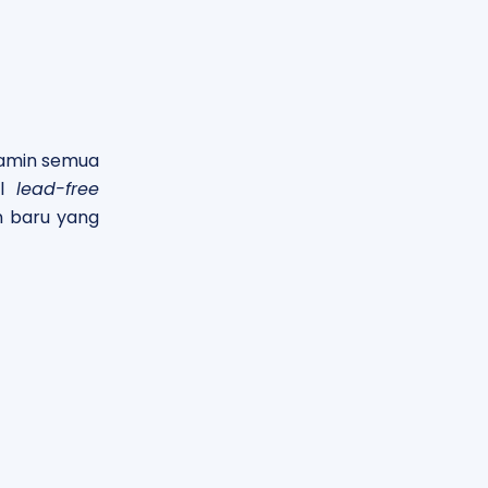
njamin semua
al
lead-free
n baru yang