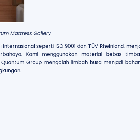
tum Mattress Gallery
i internasional seperti ISO 9001 dan TÜV Rheinland, me
erbahaya. Kami menggunakan material bebas timb
, Quantum Group mengolah limbah busa menjadi baha
gkungan.