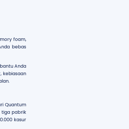
emory foam,
 Anda bebas
mbantu Anda
, kebiasaan
alan.
ari Quantum
tiga pabrik
0.000 kasur