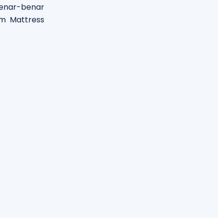
enar-benar
m Mattress