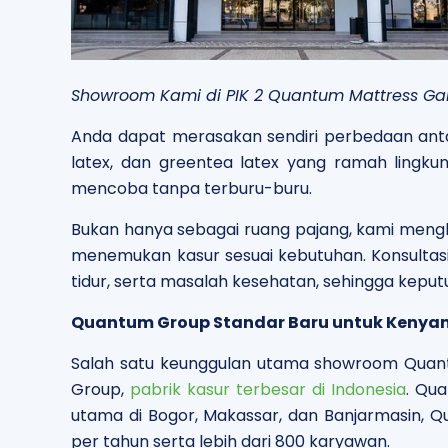
Showroom Kami di PIK 2 Quantum Mattress Gal
Anda dapat merasakan sendiri perbedaan anta
latex, dan greentea latex yang ramah lingku
mencoba tanpa terburu-buru.
Bukan hanya sebagai ruang pajang, kami mengh
menemukan kasur sesuai kebutuhan. Konsultas
tidur, serta masalah kesehatan, sehingga keput
Quantum Group Standar Baru untuk Keny
Salah satu keunggulan utama showroom Quantu
Group,
pabrik kasur terbesar di Indonesia
. Qu
utama di Bogor, Makassar, dan Banjarmasin, 
per tahun serta lebih dari 800 karyawan.