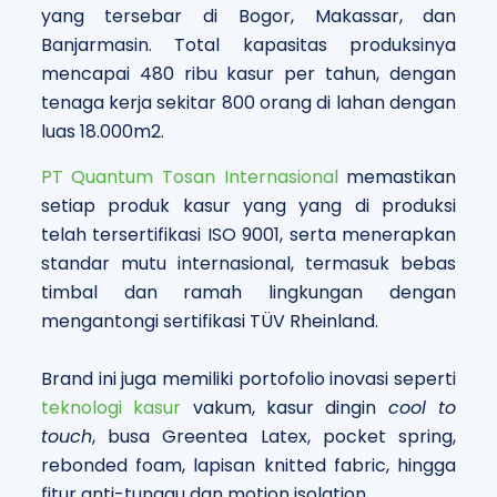
yang tersebar di Bogor, Makassar, dan
Banjarmasin. Total kapasitas produksinya
mencapai 480 ribu kasur per tahun, dengan
tenaga kerja sekitar 800 orang di lahan dengan
luas 18.000
m
2
.
PT Quantum Tosan Internasional
memastikan
setiap produk kasur yang yang di produksi
telah tersertifikasi ISO 9001, serta menerapkan
standar mutu internasional, termasuk bebas
timbal dan ramah lingkungan dengan
mengantongi sertifikasi TÜV Rheinland.
Brand ini juga memiliki portofolio inovasi seperti
teknologi kasur
vakum, kasur dingin
cool to
touch
, busa Greentea Latex, pocket spring,
rebonded foam, lapisan knitted fabric, hingga
fitur anti-tungau dan motion isolation.