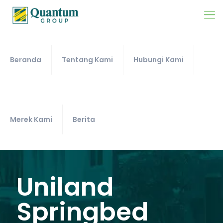
Beranda
Tentang Kami
Hubungi Kami
Merek Kami
Berita
Uniland
Springbed