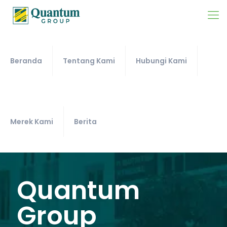
Beranda
Tentang Kami
Hubungi Kami
Merek Kami
Berita
Quantum
Group